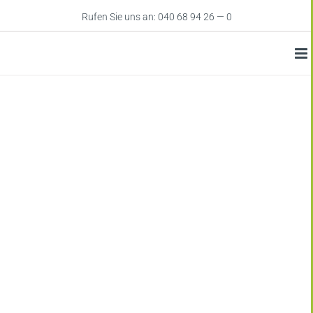
Zum
Rufen Sie uns an: 040 68 94 26 — 0
Inhalt
springen